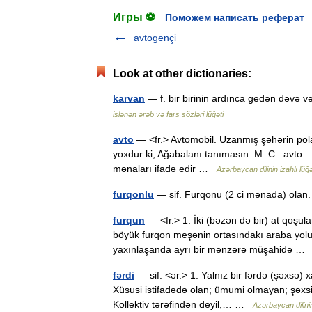
Игры ⚽
Поможем написать реферат
avtogençi
Look at other dictionaries:
karvan
— f. bir birinin ardınca gedən dəvə 
islənən ərəb və fars sözləri lüğəti
avto
— <fr.> Avtomobil. Uzanmış şəhərin polad 
yoxdur ki, Ağabalanı tanımasın. M. C.. avto. .
mənaları ifadə edir …
Azərbaycan dilinin izahlı lüğə
furqonlu
— sif. Furqonu (2 ci mənada) ola
furqun
— <fr.> 1. İki (bəzən də bir) at qoşul
böyük furqon meşənin ortasındakı araba yolu
yaxınlaşanda ayrı bir mənzərə müşahidə 
fərdi
— sif. <ər.> 1. Yalnız bir fərdə (şəxsə) 
Xüsusi istifadədə olan; ümumi olmayan; şəxsi.
Kollektiv tərəfindən deyil,… …
Azərbaycan dilinin