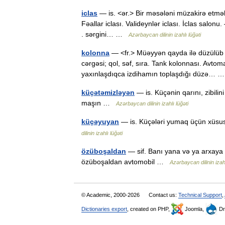
iclas
— is. <ər.> Bir məsələni müzakirə etmək ü
Fəallar iclası. Valideynlər iclası. İclas salon
. sərgini… …
Azərbaycan dilinin izahlı lüğəti
kolonna
— <fr.> Müəyyən qayda ilə düzülüb b
cərgəsi; qol, səf, sıra. Tank kolonnası. Avto
yaxınlaşdıqca izdihamın toplaşdığı düzə…
küçətəmizləyən
— is. Küçənin qarını, zibili
maşın …
Azərbaycan dilinin izahlı lüğəti
küçəyuyan
— is. Küçələri yumaq üçün xüsu
dilinin izahlı lüğəti
özüboşaldan
— sif. Banı yana və ya arxaya
özüboşaldan avtomobil …
Azərbaycan dilinin izahl
© Academic, 2000-2026
Contact us:
Technical Support
,
Dictionaries export
, created on PHP,
Joomla,
Dr