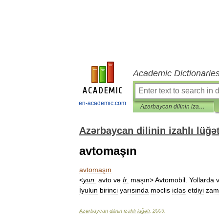
Academic Dictionarie
en-academic.com
Azərbaycan dilinin izahlı lüğəti
Azərbaycan dilinin izahlı lüğət
avtomaşın
avtomaşın
<
yun
.
avto
və
fr
.
maşın
>
Avtomobil
.
Yollarda
İyulun
birinci
yarısında
məclis
iclas
etdiyi
zam
Azərbaycan
dilinin
izahlı
lüğəti
.
2009
.