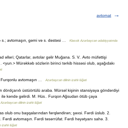
avtomat
və s.; avtomaşın, gəmi və s. dəstəsi …
Klassik Azərbaycan ədəbiyyatında
əlləri; Qatarlar, avtolar gəlir Muğana. S. V.. Avto müfəttişi
 . <yun.> Mürəkkəb sözlərin birinci tərkib hissəsi olub, aşağıdakı
ti
n. Furqonlu avtomaşın …
Azərbaycan dilinin izahlı lüğəti
an dördçarxlı üstüörtülü araba. Mürsəl kişinin stansiyaya göndərdiyi
 ilə kəndə gəlirdi. M. Hüs.. Furqon Ağsudan ötüb çaya
…
Azərbaycan dilinin izahlı lüğəti
xas olub onu başqalarından fərqləndirən; şəxsi. Fərdi üslub. 2.
 Fərdi avtomaşın. Fərdi təsərrüfat. Fərdi həyətyanı sahə. 3.
 izahlı lüğəti