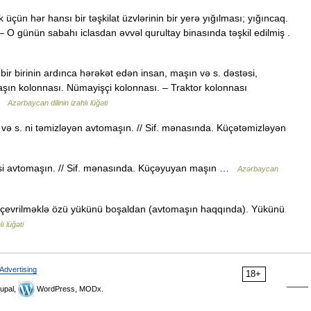
çün hər hansı bir təşkilat üzvlərinin bir yerə yığılması; yığıncaq.
u. – O günün sabahı iclasdan əvvəl qurultay binasında təşkil edilmiş .
ir birinin ardınca hərəkət edən insan, maşın və s. dəstəsi,
maşın kolonnası. Nümayişçi kolonnası. – Traktor kolonnası
 …
Azərbaycan dilinin izahlı lüğəti
ni və s. ni təmizləyən avtomaşın. // Sif. mənasında. Küçətəmizləyən
si avtomaşın. // Sif. mənasında. Küçəyuyan maşın …
Azərbaycan
 çevrilməklə özü yükünü boşaldan (avtomaşın haqqında). Yükünü
ı lüğəti
Advertising
18+
upal,
WordPress, MODx.