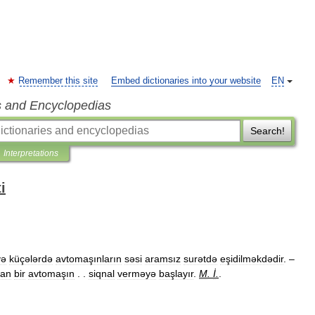
Remember this site
Embed dictionaries into your website
EN
s and Encyclopedias
Search!
Interpretations
i
və
küçələrdə
avtomaşınların
səsi
aramsız
surətdə
eşidilməkdədir
. –
an
bir
avtomaşın
. .
siqnal
verməyə
başlayır
.
M
.
İ
.
.